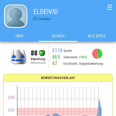
☰
ELDEIVID
Fanatiker
ÜBER
SCHACH
ALLE SPIELE
3119
Spiele
88
46%
Gewonnen
(1437)
Bewertung
47
Mittelstufe
Durchschn. Gegnerbewertung
BEWERTUNGSVERLAUF