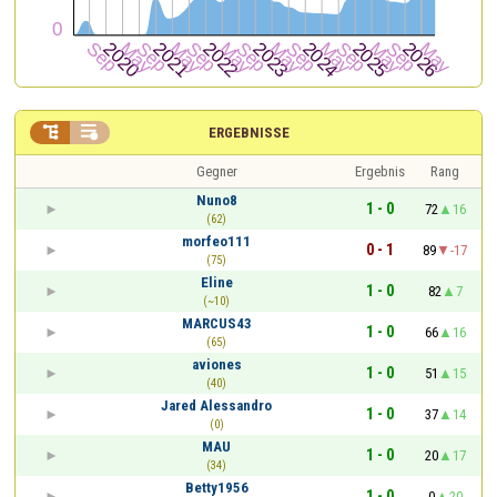


ERGEBNISSE
Gegner
Ergebnis
Rang
Nuno8
1 - 0
72
16
(62)
morfeo111
0 - 1
89
-17
(75)
Eline
1 - 0
82
7
(~10)
MARCUS43
1 - 0
66
16
(65)
aviones
1 - 0
51
15
(40)
Jared Alessandro
1 - 0
37
14
(0)
MAU
1 - 0
20
17
(34)
Betty1956
1 - 0
0
20