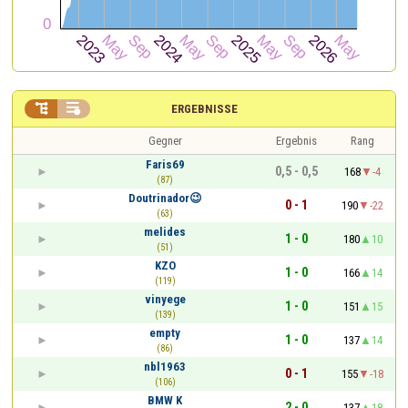


ERGEBNISSE
Gegner
Ergebnis
Rang
Faris69
0,5 - 0,5
168
-4
(87)
Doutrinador😉
0 - 1
190
-22
(63)
melides
1 - 0
180
10
(51)
KZO
1 - 0
166
14
(119)
vinyege
1 - 0
151
15
(139)
empty
1 - 0
137
14
(86)
nbl1963
0 - 1
155
-18
(106)
BMW K
2 - 0
137
18