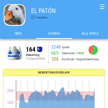
☰
EL PATÓN
Fanatiker
ÜBER
SCHACH
ALLE SPIELE
3348
Spiele
164
56%
Gewonnen
(1869)
Bewertung
104
Fortgeschritten
Durchschn. Gegnerbewertung
BEWERTUNGSVERLAUF