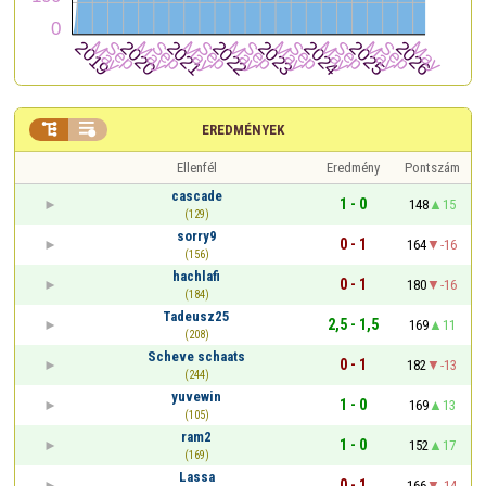


EREDMÉNYEK
Ellenfél
Eredmény
Pontszám
cascade
1 - 0
148
15
(129)
sorry9
0 - 1
164
-16
(156)
hachlafi
0 - 1
180
-16
(184)
Tadeusz25
2,5 - 1,5
169
11
(208)
Scheve schaats
0 - 1
182
-13
(244)
yuvewin
1 - 0
169
13
(105)
ram2
1 - 0
152
17
(169)
Lassa
0 - 1
166
-14