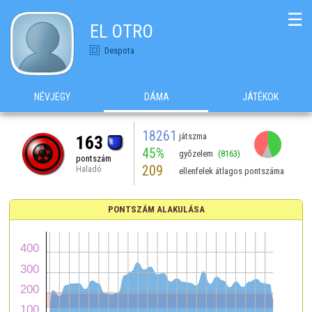
☰
EL OTRO
Despota
NÉVJEGY
DÁMA
JÁTÉKOK
18261
játszma
163
45%
győzelem
(8163)
pontszám
209
Haladó
ellenfelek átlagos pontszáma
PONTSZÁM ALAKULÁSA