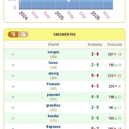


EREDMÉNYEK
Ellenfél
Eredmény
Pontszám
sergen
2 - 8
207
-18
(202)
luvez
2 - 0
193
14
(160)
alesig
0 - 4
216
-23
(207)
Peanuts
4 - 5
220
-4
(207)
pepeant
4 - 0
198
22
(197)
grandluc
2 - 0
181
17
(213)
hundai
2 - 0
165
16
(171)
Варенье
0 - 2
183
-18