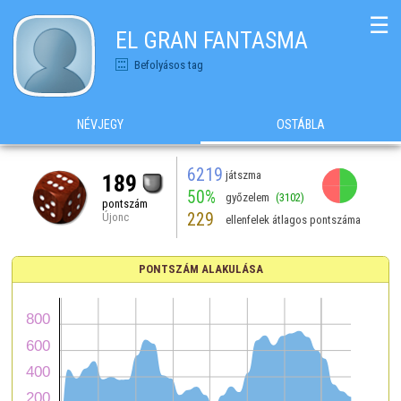
☰
EL GRAN FANTASMA
Befolyásos tag
NÉVJEGY
OSTÁBLA
6219
játszma
189
50%
győzelem
(3102)
pontszám
229
Újonc
ellenfelek átlagos pontszáma
PONTSZÁM ALAKULÁSA