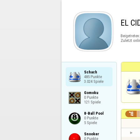
EL CI
Beigetreten
Zuletzt onli
Schach

485 Punkte

3.024 Spiele
Gomoku

0 Punkte

121 Spiele
8-Ball Pool


0 Punkte

5 Spiele
Snooker

0 Punkte
