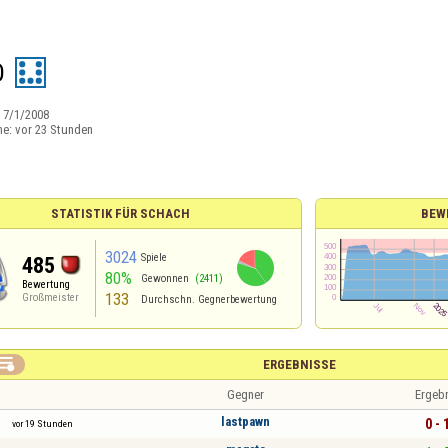
D
:
7/1/2008
ne:
vor 23 Stunden
STATISTIK FÜR SCHACH
BEW
3024
Spiele
485
80%
Gewonnen
(2411)
Bewertung
133
Großmeister
Durchschn. Gegnerbewertung

ERGEBNISSE
Gegner
Ergeb
lastpawn
0 - 
vor 19 Stunden