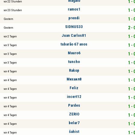
magato
1 - 
vor 22 Stunden
ramos1
1 - 
vor 23 Stunden
prendi
1 - 
Gestern
SIDNUS33
2 - 
Gestern
Juan Carlos81
1 - 
vor 2 Tagen
tubarão 67 anos
1 - 
vor 3 Tagen
Mauro6
1 - 
vor 3 Tagen
tuncho
1 - 
vor 3 Tagen
Rakop
1 - 
vor 4 Tagen
Михаил8
1 - 
vor 4 Tagen
Feliz
1 - 
vor 4 Tagen
incert12
1 - 
vor 4 Tagen
Pardes
1 - 
vor 4 Tagen
ZERIO
1 - 
vor 4 Tagen
belar7
1 - 
vor 4 Tagen
šahist
1 - 
vor 4 Tagen