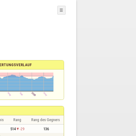
☰
ERTUNGSVERLAUF
nis
Rang
Rang des Gegners
1
514
-29
136