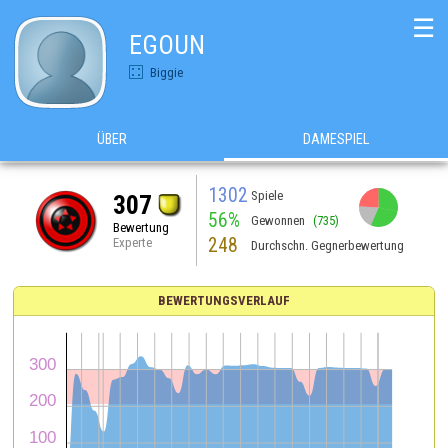
☰
EGOUN
Biggie
ÜBER
DAMESPIEL
1302
Spiele
307
56%
Gewonnen
(735)
Bewertung
248
Experte
Durchschn. Gegnerbewertung
BEWERTUNGSVERLAUF