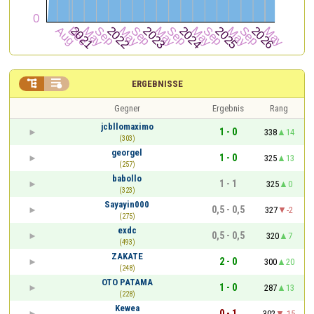


ERGEBNISSE
Gegner
Ergebnis
Rang
jcbllomaximo
1 - 0
338
14
(303)
georgel
1 - 0
325
13
(257)
babollo
1 - 1
325
0
(323)
Sayayin000
0,5 - 0,5
327
-2
(275)
exdc
0,5 - 0,5
320
7
(493)
ZAKATE
2 - 0
300
20
(248)
OTO PATAMA
1 - 0
287
13
(228)
Kewea
0 - 1
302
-15