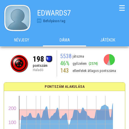
☰
EDWARDS7
Befolyásos tag
NÉVJEGY
DÁMA
JÁTÉKOK
5538
játszma
198
46%
győzelem
(2574)
pontszám
143
Haladó
ellenfelek átlagos pontszáma
PONTSZÁM ALAKULÁSA