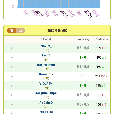


EREDMÉNYEK
Ellenfél
Eredmény
Pontszám
onalim_
0,5 - 0,5
199
-1
(179)
lynn6
1 - 0
190
9
(34)
Don Hartmut
0,5 - 0,5
190
0
(196)
florentine
0 - 1
209
-19
(149)
VIOLA 54
1 - 0
188
21
(291)
Joaquim Filipe
0,5 - 0,5
191
-3
(119)
AnOnImO
0,5 - 0,5
196
-5
(77)
rosa alba
1 - 0
186
10