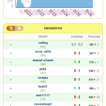


EREDMÉNYEK
Ellenfél
Eredmény
Pontszám
roofing
0,5 - 0,5
381
-2
(333)
oscar_ed26
0 - 2
387
-6
(733)
manuel orlando
1 - 0
376
11
(264)
juld4
0 - 1
398
-22
(267)
lordyka
0 - 1
419
-21
(303)
kual22
1 - 0
406
13
(331)
alex11117
0 - 2
446
-40
(174)
cesaralexan2
0 - 2
479
-33