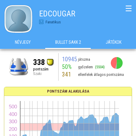
☰
EDCOUGAR
Fanatikus
NÉVJEGY
BULLET SAKK 2
JÁTÉKOK
10945
játszma
338
50%
győzelem
(5504)
pontszám
341
Szaki
ellenfelek átlagos pontszáma
PONTSZÁM ALAKULÁSA