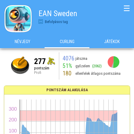
☰
EAN Sweden
Befolyásos tag
NÉVJEGY
CURLING
JÁTÉKOK
4076
játszma
277
51%
győzelem
(2062)
pontszám
180
Profi
ellenfelek átlagos pontszáma
PONTSZÁM ALAKULÁSA