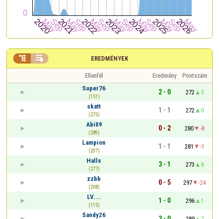


EREDMÉNYEK
Ellenfél
Eredmény
Pontszám
Super76
2 - 0
272
5
(151)
skatt
1 - 1
272
0
(275)
Abi09
0 - 2
280
-8
(289)
Lampion
1 - 1
281
-1
(237)
Halls
3 - 1
273
8
(277)
zzbb
0 - 5
297
-24
(208)
LV....
1 - 0
296
1
(115)
Sandy26
3 - 0
289
7