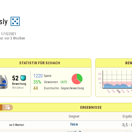
sly
:
1/15/2021
ne:
vor 3 Wochen
STATISTIK FÜR SCHACH
BE
1220
Spiele
52
35%
Gewonnen
(427)
Bewertung
44
Amateur
Durchschn. Gegnerbewertung

ERGEBNISSE
Gegner
Ergeb
loco
0,5 - 
vor 3 Wochen