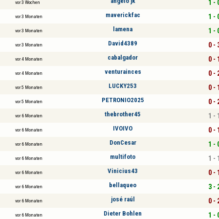
angelo jk
1 - 
vor 3 Wochen
maverickfac
1 - 
vor 3 Monaten
lamena
1 - 
vor 3 Monaten
David4389
0 - 
vor 3 Monaten
cabalgador
0 - 
vor 4 Monaten
venturainces
0 - 
vor 4 Monaten
LUCKY253
0 - 
vor 5 Monaten
PETRONIO2025
0 - 
vor 5 Monaten
thebrother45
1 - 
vor 6 Monaten
IVOIVO
0 - 
vor 6 Monaten
DonCesar
1 - 
vor 6 Monaten
multifoto
1 - 
vor 6 Monaten
Vinicius43
0 - 
vor 6 Monaten
bellaqueo
3 - 
vor 6 Monaten
josé raúl
0 - 
vor 6 Monaten
Dieter Bohlen
1 - 
vor 6 Monaten