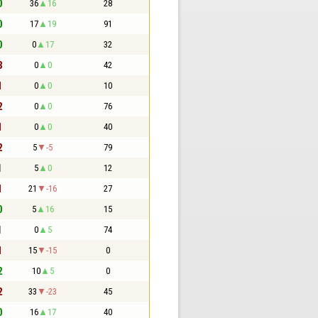
0
36
16
28
0
17
19
91
0
0
17
32
3
0
0
42
1
0
0
10
2
0
0
76
1
0
0
40
2
5
-5
79
1
5
0
12
1
21
-16
27
0
5
16
15
1
0
5
74
1
15
-15
0
2
10
5
0
2
33
-23
45
0
16
17
40