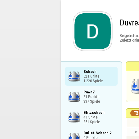
Duvre
Beigetreten
Zuletzt onli
Schach

52 Punkte

1.220 Spiele
Pawn7

21 Punkte

337 Spiele
Blitzschach


4 Punkte

251 Spiele
Bullet-Schach 2

0 Punkte
