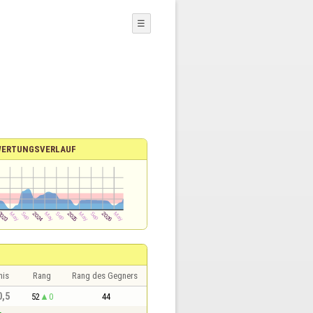
☰
WERTUNGSVERLAUF
nis
Rang
Rang des Gegners
0,5
52
0
44