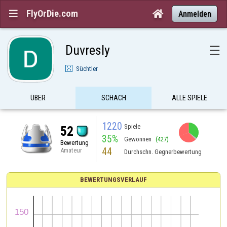
FlyOrDie.com


Anmelden
Duvresly
☰
Süchtler
ÜBER
SCHACH
ALLE SPIELE
1220
Spiele
52
35%
Gewonnen
(427)
Bewertung
44
Amateur
Durchschn. Gegnerbewertung
BEWERTUNGSVERLAUF