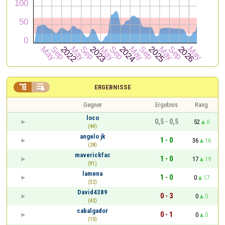


ERGEBNISSE
Gegner
Ergebnis
Rang
loco
0,5 - 0,5
52
0
(44)
angelo jk
1 - 0
36
16
(28)
maverickfac
1 - 0
17
19
(91)
lamena
1 - 0
0
17
(32)
David4389
0 - 3
0
0
(42)
cabalgador
0 - 1
0
0
(10)