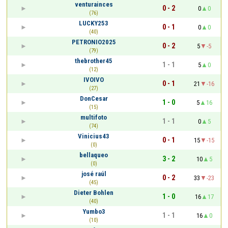
venturainces
0 - 2
0
0
(76)
LUCKY253
0 - 1
0
0
(40)
PETRONIO2025
0 - 2
5
-5
(79)
thebrother45
1 - 1
5
0
(12)
IVOIVO
0 - 1
21
-16
(27)
DonCesar
1 - 0
5
16
(15)
multifoto
1 - 1
0
5
(74)
Vinicius43
0 - 1
15
-15
(0)
bellaqueo
3 - 2
10
5
(0)
josé raúl
0 - 2
33
-23
(45)
Dieter Bohlen
1 - 0
16
17
(40)
Yumbo3
1 - 1
16
0
(10)