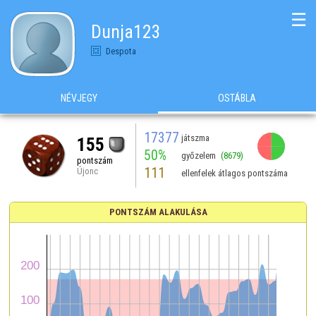
☰
Dunja123
Despota
NÉVJEGY
OSTÁBLA
17377
játszma
155
50%
győzelem
(8679)
pontszám
111
Újonc
ellenfelek átlagos pontszáma
PONTSZÁM ALAKULÁSA