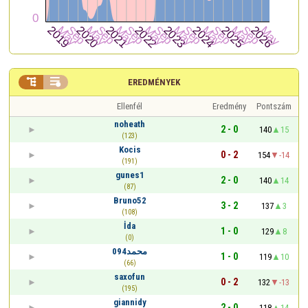


EREDMÉNYEK
Ellenfél
Eredmény
Pontszám
noheath
2 - 0
140
15
(123)
Kocis
0 - 2
154
-14
(191)
gunes1
2 - 0
140
14
(87)
Bruno52
3 - 2
137
3
(108)
İda
1 - 0
129
8
(0)
محمد094
1 - 0
119
10
(66)
saxofun
0 - 2
132
-13
(195)
giannidy
2 - 0
118
14