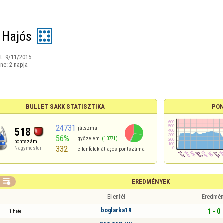
 Hajós
t:
9/11/2015
ine:
2 napja
BULLET SAKK STATISZTIKA
PON
24731
játszma
518
56%
győzelem
(13771)
pontszám
332
Nagymester
ellenfelek átlagos pontszáma

EREDMÉNYEK
Ellenfél
Eredmén
boglarka19
1 - 0
1 hete