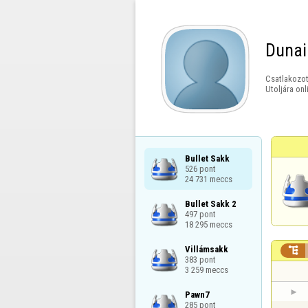
Dunai
Csatlakozot
Utoljára onl
Bullet Sakk

526 pont

24 731 meccs
Bullet Sakk 2

497 pont

18 295 meccs
Villámsakk


383 pont

3 259 meccs
Pawn7

285 pont
