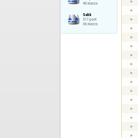
40 meccs
Sakk

317 pont

36 meccs