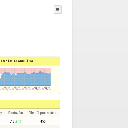
☰
TSZÁM ALAKULÁSA
y
Pontszám
Ellenfél pontszáma
513
13
455