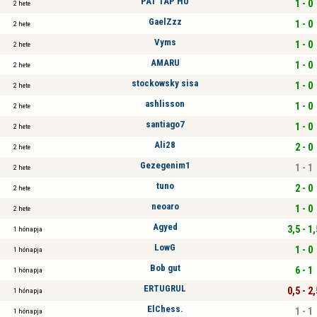
PAT TAP HU
1 - 0
2 hete
GaelZzz
1 - 0
2 hete
Vyms
1 - 0
2 hete
AMARU
1 - 0
2 hete
stockowsky sisa
1 - 0
2 hete
ashlisson
1 - 0
2 hete
santiago7
1 - 0
2 hete
Ali28
2 - 0
2 hete
Gezegenim1
1 - 1
2 hete
tuno
2 - 0
2 hete
neoaro
1 - 0
2 hete
Agyed
3,5 - 1,
1 hónapja
LowG
1 - 0
1 hónapja
Bob gut
6 - 1
1 hónapja
ERTUGRUL
0,5 - 2,
1 hónapja
ElChess.
1 - 1
1 hónapja