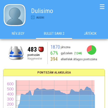
☰
Dulisimo
Addikt
NÉVJEGY
BULLET SAKK 2
JÁTÉKOK
1870
játszma
483
67%
győzelem
(1244)
pontszám
394
Nagymester
ellenfelek átlagos pontszáma
PONTSZÁM ALAKULÁSA