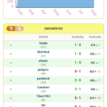


EREDMÉNYEK
Ellenfél
Eredmény
Pontszám
Seada
1 - 0
474
9
(317)
Sh3rl0ck
1 - 0
450
24
(641)
eltontr
1 - 0
441
9
(274)
jackpric
0 - 1
456
-15
(484)
penduick
2 - 0
446
10
(218)
Cavalieri
3 - 1
445
1
(263)
Tibor1952
0 - 1
474
-29
(80)
spr
0 - 1
499
-25