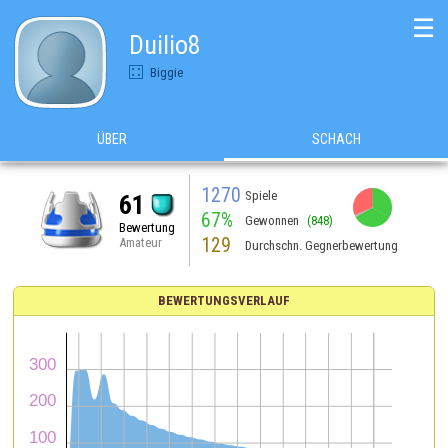
☰
Duilio8
Biggie
ÜBER
SCHACH
1270
Spiele
61
67%
Gewonnen
(848)
Bewertung
129
Amateur
Durchschn. Gegnerbewertung
BEWERTUNGSVERLAUF