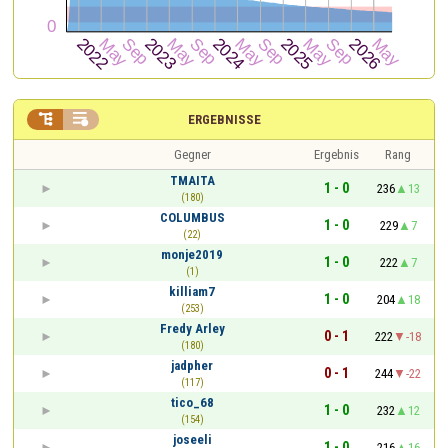


ERGEBNISSE
Gegner
Ergebnis
Rang
TMAITA
1 - 0
236
13
(180)
COLUMBUS
1 - 0
229
7
(22)
monje2019
1 - 0
222
7
(1)
killiam7
1 - 0
204
18
(253)
Fredy Arley
0 - 1
222
-18
(180)
jadpher
0 - 1
244
-22
(117)
tico_68
1 - 0
232
12
(154)
joseeli
1 - 0
216
16