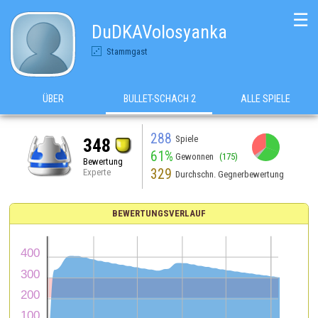
☰
DuDKAVolosyanka
Stammgast
ÜBER
BULLET-SCHACH 2
ALLE SPIELE
288
Spiele
348
61%
Gewonnen
(175)
Bewertung
329
Experte
Durchschn. Gegnerbewertung
BEWERTUNGSVERLAUF