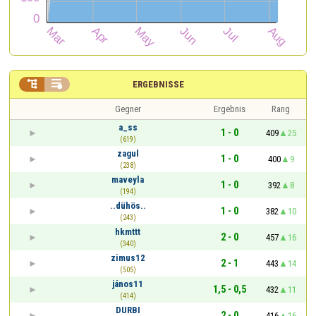


ERGEBNISSE
Gegner
Ergebnis
Rang
a_ss
1 - 0
409
25
(619)
zagul
1 - 0
400
9
(238)
maveyla
1 - 0
392
8
(194)
..dühös..
1 - 0
382
10
(243)
hkmttt
2 - 0
457
16
(340)
zimus12
2 - 1
443
14
(505)
jános11
1,5 - 0,5
432
11
(414)
DURBI
2 - 0
416
16