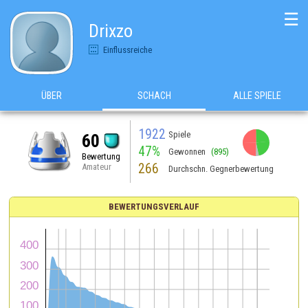
☰
Drixzo
Einflussreiche
ÜBER
SCHACH
ALLE SPIELE
1922
Spiele
60
47%
Gewonnen
(895)
Bewertung
266
Amateur
Durchschn. Gegnerbewertung
BEWERTUNGSVERLAUF