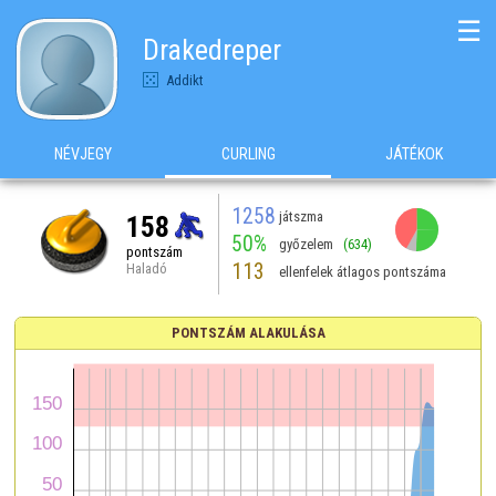
☰
Drakedreper
Addikt
NÉVJEGY
CURLING
JÁTÉKOK
1258
játszma
158
50%
győzelem
(634)
pontszám
113
Haladó
ellenfelek átlagos pontszáma
PONTSZÁM ALAKULÁSA