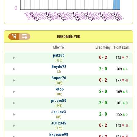


EREDMÉNYEK
Ellenfél
Eredmény
Pontszám
patzub
0 - 2
173
-7
(195)
Boydo72
2 - 0
169
4
(2)
Super76
0 - 2
177
-8
(188)
Toto6
2 - 0
169
8
(183)
piccio50
2 - 0
161
8
(143)
Janusz3
2 - 0
155
6
(86)
JO12345
0 - 2
163
-8
(176)
kkpeace98
0 - 2
171
-8