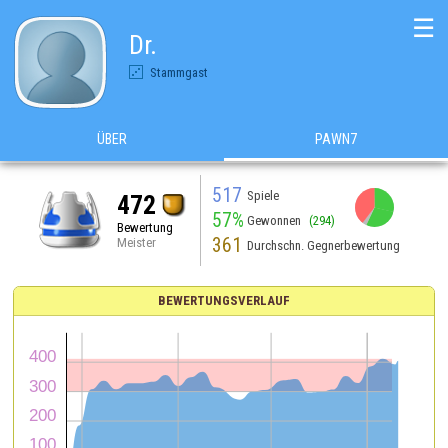
☰
Dr.
Stammgast
ÜBER
PAWN7
517
Spiele
472
57%
Gewonnen
(294)
Bewertung
361
Meister
Durchschn. Gegnerbewertung
BEWERTUNGSVERLAUF