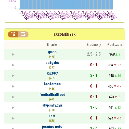


EREDMÉNYEK
Ellenfél
Eredmény
Pontszám
gm55
2,5 - 2,5
368
9
(478)
badgabs
0 - 1
384
-16
(377)
Riz007
3 - 1
448
16
(455)
brodersen
0 - 1
465
-17
(446)
footballballfoot
0 - 1
473
-8
(671)
МурзаГудун
1 - 0
461
12
(370)
IbM
0 - 1
524
-14
(568)
jesuíno neto
1 - 0
507
17