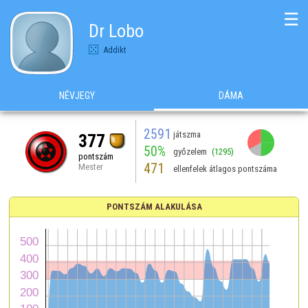
☰
Dr Lobo
Addikt
NÉVJEGY
DÁMA
2591
játszma
377
50%
győzelem
(1295)
pontszám
471
Mester
ellenfelek átlagos pontszáma
PONTSZÁM ALAKULÁSA