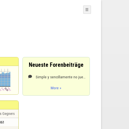
☰
Neueste Forenbeiträge
Simple y sencillamente no juegues con ellos, evitarlos, en mi caso yo juego con los más avanzados te

More »
s Gegners
361