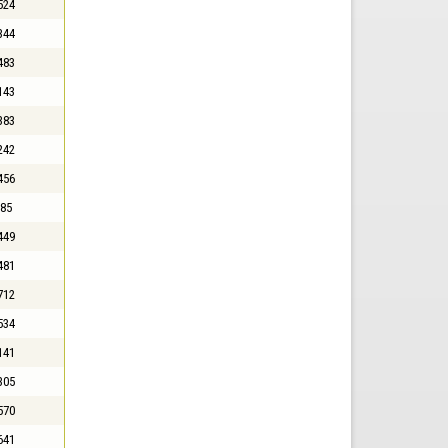
524
344
483
143
383
242
456
85
449
481
712
534
141
305
570
641