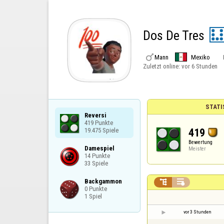
Dos De Tres

Mann
Mexiko
Zuletzt online:
vor 6 Stunden
STATI
Reversi

419 Punkte

419
19.475 Spiele
Bewertung
Damespiel

Meister
14 Punkte

33 Spiele
Backgammon



0 Punkte

1 Spiel
vor 3 Stunden