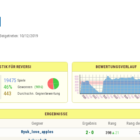
Beigetreten:
10/12/2019
STIK FÜR REVERSI
BEWERTUNGSVERLAUF
19475
Spiele
46%
Gewonnen
(9016)
443
Durchschn. Gegnerbewertung
ERGEBNISSE
Gegner
Ergebnis
Rang
Rang de
Ryuk_love_apples
2 - 0
398
21