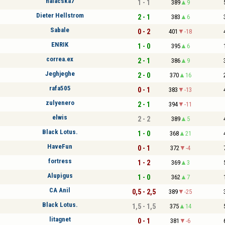
halacska7
1 - 1
389
9
Dieter Hellstrom
2 - 1
383
6
Sabale
0 - 2
401
-18
ENRIK
1 - 0
395
6
correa.ex
2 - 1
386
9
Jeghjeghe
2 - 0
370
16
rafa505
0 - 1
383
-13
zulyenero
2 - 1
394
-11
elwis
2 - 2
389
5
Black Lotus.
1 - 0
368
21
HaveFun
0 - 1
372
-4
fortress
1 - 2
369
3
Alupigus
1 - 0
362
7
CA Anil
0,5 - 2,5
389
-25
Black Lotus.
1,5 - 1,5
375
14
litagnet
0 - 1
381
-6