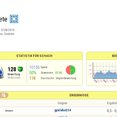
ete
:
5/28/2014
ne:
Gestern
STATISTIK FÜR SCHACH
BE
10156
Spiele
128
50%
Gewonnen
(5124)
Bewertung
118
Mittelstufe
Durchschn. Gegnerbewertung

ERGEBNISSE
Gegner
Ergebn
gyulaba324
0,5 - 0
Gestern