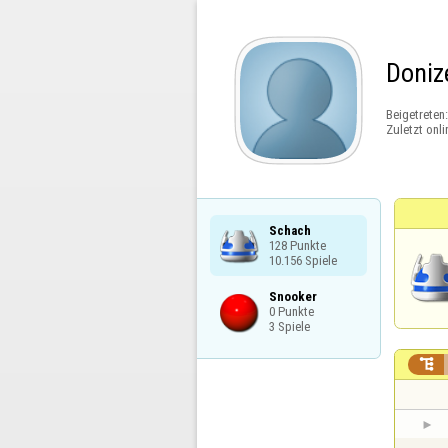
Doniz
Beigetreten
Zuletzt onli
Schach

128 Punkte

10.156 Spiele
Snooker

0 Punkte

3 Spiele
