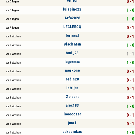
vitriol
0 - 1
vor 6 Tagen
luispino22
1 - 0
vor 6 Tagen
Arfa2026
1 - 0
vor 6 Tagen
LECLERCQ
0 - 1
vor 7 Tagen
lorincxl
0 - 1
vor 3 Wochen
Black Man
1 - 0
vor 3 Wochen
toni_23
1 - 1
vor 3 Wochen
lagermax
1 - 0
vor 3 Wochen
merkone
0 - 1
vor 3 Wochen
redin28
0 - 1
vor 3 Wochen
Istrijan
0 - 1
vor 3 Wochen
Ze sant
0 - 1
vor 3 Wochen
alex183
1 - 0
vor 3 Wochen
loooooser
0 - 1
vor 3 Wochen
jma.f
0 - 1
vor 4 Wochen
paksciukas
1 - 0
vor 4 Wochen