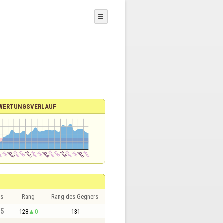
☰
WERTUNGSVERLAUF
is
Rang
Rang des Gegners
,5
128
0
131