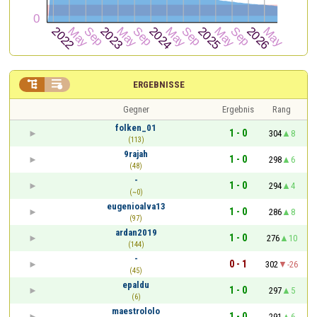


ERGEBNISSE
Gegner
Ergebnis
Rang
folken_01
1 - 0
304
8
(113)
9rajah
1 - 0
298
6
(48)
-
1 - 0
294
4
(~0)
eugenioalva13
1 - 0
286
8
(97)
ardan2019
1 - 0
276
10
(144)
-
0 - 1
302
-26
(45)
epaldu
1 - 0
297
5
(6)
maestrololo
1 - 0
291
6