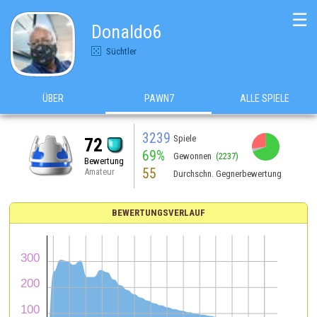
☰
Donaldo6
Süchtler
ÜBER
PAWN7
ALLE SPIELE
3239
Spiele
72
69%
Gewonnen
(2237)
Bewertung
55
Amateur
Durchschn. Gegnerbewertung
BEWERTUNGSVERLAUF