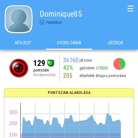
☰
Dominique85
Fanatikus
NÉVJEGY
GYORS DÁMA
JÁTÉKOK
36160
játszma
129
43%
győzelem
(15523)
pontszám
205
Középmezőny
ellenfelek átlagos pontszáma
PONTSZÁM ALAKULÁSA