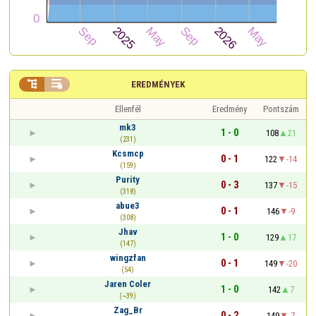


EREDMÉNYEK
Ellenfél
Eredmény
Pontszám
mk3
1 - 0
108
21
(231)
Kcsmcp
0 - 1
122
-14
(159)
Purity
0 - 3
137
-15
(318)
abue3
0 - 1
146
-9
(308)
Jhav
1 - 0
129
17
(147)
wingzfan
0 - 1
149
-20
(54)
Jaren Coler
1 - 0
142
7
(~39)
Zag_Br
0 - 2
149
-7