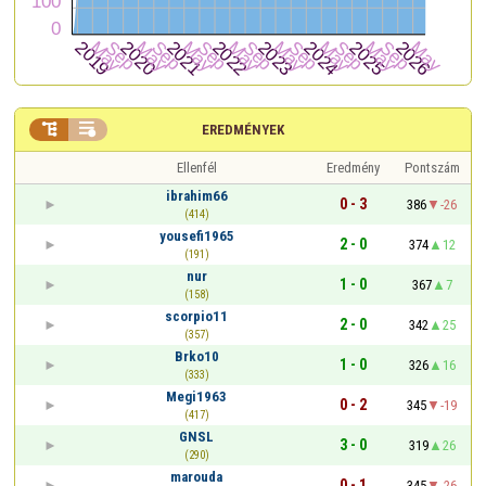


EREDMÉNYEK
Ellenfél
Eredmény
Pontszám
ibrahim66
0 - 3
386
-26
(414)
yousefi1965
2 - 0
374
12
(191)
nur
1 - 0
367
7
(158)
scorpio11
2 - 0
342
25
(357)
Brko10
1 - 0
326
16
(333)
Megi1963
0 - 2
345
-19
(417)
GNSL
3 - 0
319
26
(290)
marouda
0 - 1
345
-26