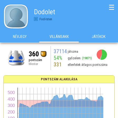
☰
Dodolet
Fod-Isten
NÉVJEGY
VILLÁMSAKK
JÁTÉKOK
37114
játszma
360
54%
győzelem
(19871)
pontszám
331
Mester
ellenfelek átlagos pontszáma
PONTSZÁM ALAKULÁSA