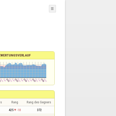
☰
EWERTUNGSVERLAUF
is
Rang
Rang des Gegners
425
-18
372