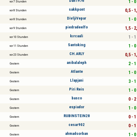
Dan1976
1 - 0
vor 7 Stunden
sakkpont
0,5 - 1
vor 8 Stunden
DivljiVepar
1 - 0
vor 8 Stunden
piedradeelfo
1,5 - 2
vor 9 Stunden
kırcaali
1 - 1
vor 10 Stunden
Santoking
1 - 0
vor 11 Stunden
CH.ARLY
0,5 - 1
vor 23 Stunden
anibalaleph
2 - 1
Gestern
Atlante
1 - 0
Gestern
Llapjani
3 - 1
Gestern
Piri Reis
1 - 0
Gestern
basco
0 - 2
Gestern
espiador
1 - 0
Gestern
RUBINSTEIN28
0 - 1
Gestern
cesar902
0 - 1
Gestern
ahmadsorban
1 - 0
Gestern