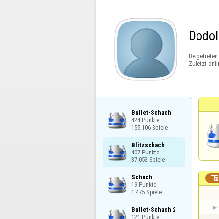
Dodol
Beigetreten
Zuletzt onli
Bullet-Schach

424 Punkte

155.106 Spiele
Blitzschach

407 Punkte

37.053 Spiele
Schach


19 Punkte

1.475 Spiele
Bullet-Schach 2

121 Punkte
