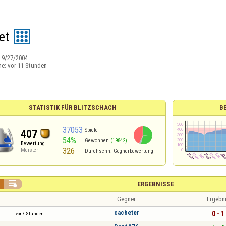
et
:
9/27/2004
ne:
vor 11 Stunden
STATISTIK FÜR BLITZSCHACH
B
37053
Spiele
407
54%
Gewonnen
(19842)
Bewertung
326
Meister
Durchschn. Gegnerbewertung

ERGEBNISSE
Gegner
Ergebn
cacheter
0 - 1
vor 7 Stunden