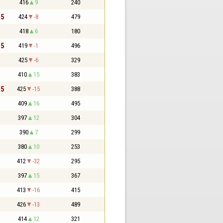
416
9
240
,5
424
-8
479
418
6
180
,5
419
-1
496
425
-6
329
410
15
383
,5
425
-15
388
409
16
495
397
12
304
390
7
299
380
10
253
412
-32
295
397
15
367
413
-16
415
426
-13
489
414
12
321