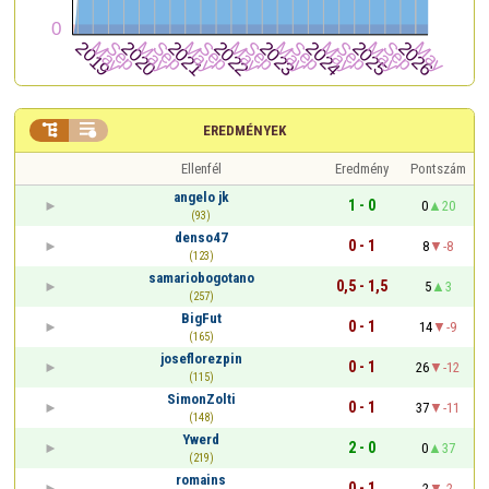


EREDMÉNYEK
Ellenfél
Eredmény
Pontszám
angelo jk
1 - 0
0
20
(93)
denso47
0 - 1
8
-8
(123)
samariobogotano
0,5 - 1,5
5
3
(257)
BigFut
0 - 1
14
-9
(165)
joseflorezpin
0 - 1
26
-12
(115)
SimonZolti
0 - 1
37
-11
(148)
Ywerd
2 - 0
0
37
(219)
romains
0 - 1
2
-2