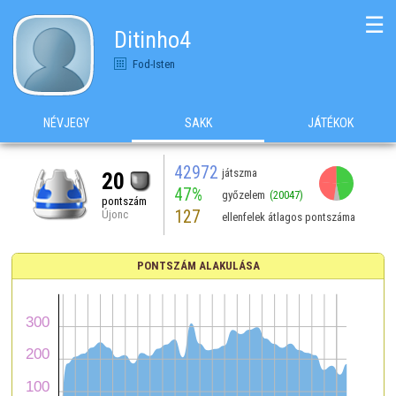
☰
Ditinho4
Fod-Isten
NÉVJEGY
SAKK
JÁTÉKOK
42972
játszma
20
47%
győzelem
(20047)
pontszám
127
Újonc
ellenfelek átlagos pontszáma
PONTSZÁM ALAKULÁSA