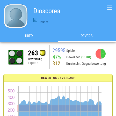
☰
Dioscorea
Despot
ÜBER
REVERSI
29595
Spiele
263
47%
Gewonnen
(13784)
Bewertung
312
Experte
Durchschn. Gegnerbewertung
BEWERTUNGSVERLAUF