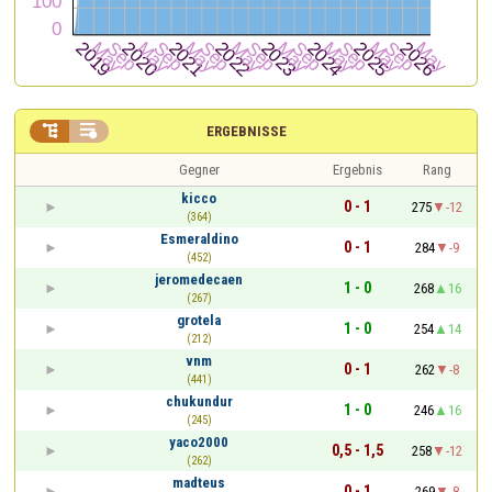


ERGEBNISSE
Gegner
Ergebnis
Rang
kicco
0 - 1
275
-12
(364)
Esmeraldino
0 - 1
284
-9
(452)
jeromedecaen
1 - 0
268
16
(267)
grotela
1 - 0
254
14
(212)
vnm
0 - 1
262
-8
(441)
chukundur
1 - 0
246
16
(245)
yaco2000
0,5 - 1,5
258
-12
(262)
madteus
0 - 1
269
-8