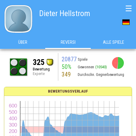
☰
Dieter Hellstrom
ÜBER
REVERSI
ALLE SPIELE
20877
Spiele
325
50%
Gewonnen
(10540)
Bewertung
349
Experte
Durchschn. Gegnerbewertung
BEWERTUNGSVERLAUF