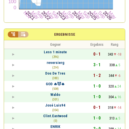


ERGEBNISSE
Gegner
Ergebnis
Rang
Less 1 minute
0 - 1
343
-18
(296)
reversierg
3 - 1
338
5
(214)
Dos De Tres
1 - 2
344
-6
(383)
GOD 🔥😈🔥
1 - 0
320
24
(508)
Waldo
1 - 0
304
16
(301)
José Luis94
0 - 1
318
-14
(354)
Clint.Eastwood
1 - 0
313
5
(0)
ENRIK
2 - 0
299
14