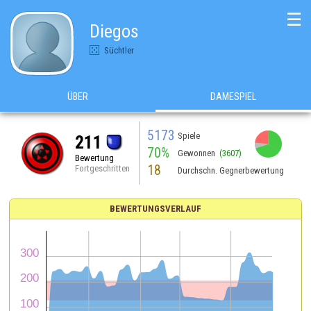
☰
Diegos
Süchtler
ÜBER
DAMESPIEL
5173
Spiele
211
70%
Gewonnen
(3607)
Bewertung
18
Fortgeschritten
Durchschn. Gegnerbewertung
BEWERTUNGSVERLAUF