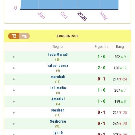


ERGEBNISSE
Gegner
Ergebnis
Rang
Ieda Maria5
1 - 0
202
9
(26)
rafael perez
2 - 0
190
12
(0)
marokali
0 - 1
214
-24
(11)
la limeña
1 - 0
207
7
(0)
Ameriki
1 - 0
199
8
(5)
Nesken
0 - 1
224
-25
(11)
Seahorse
0 - 1
249
-25
(32)
lynn6
0 - 1
275
-26