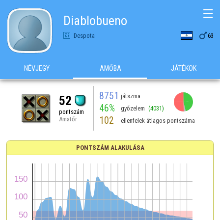
☰
Diablobueno

Despota
63
NÉVJEGY
AMŐBA
JÁTÉKOK
8751
játszma
52
46%
győzelem
(4031)
pontszám
102
Amatőr
ellenfelek átlagos pontszáma
PONTSZÁM ALAKULÁSA