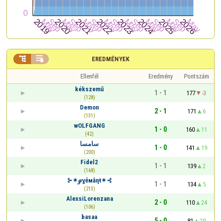


EREDMÉNYEK
Ellenfél
Eredmény
Pontszám
kékszemű
1 - 1
177
-3
(128)
Demon
2 - 1
171
6
(131)
wOLFGANG
1 - 0
160
11
(42)
سامسا
1 - 0
141
19
(200)
Fidel2
1 - 1
139
2
(168)
⊱✴ℊɣẻмẫηŧ✴⊰
1 - 1
134
5
(213)
AlexsiLorenzana
2 - 0
110
24
(106)
basaa
5 - 0
81
29