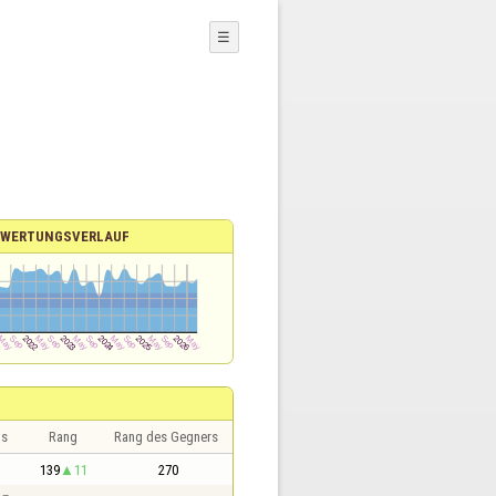
☰
EWERTUNGSVERLAUF
is
Rang
Rang des Gegners
139
11
270