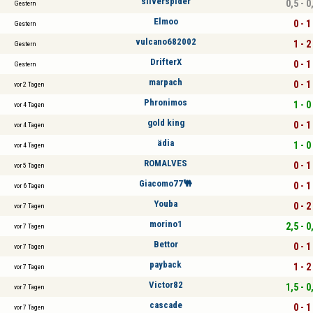
silverspider
0,5 - 0
Gestern
Elmoo
0 - 1
Gestern
vulcano682002
1 - 2
Gestern
DrifterX
0 - 1
Gestern
marpach
0 - 1
vor 2 Tagen
Phronimos
1 - 0
vor 4 Tagen
gold king
0 - 1
vor 4 Tagen
ädia
1 - 0
vor 4 Tagen
ROMALVES
0 - 1
vor 5 Tagen
Giacomo77🐫
0 - 1
vor 6 Tagen
Youba
0 - 2
vor 7 Tagen
morino1
2,5 - 0
vor 7 Tagen
Bettor
0 - 1
vor 7 Tagen
payback
1 - 2
vor 7 Tagen
Victor82
1,5 - 0
vor 7 Tagen
cascade
0 - 1
vor 7 Tagen