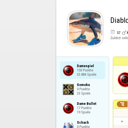
Diabl


57
Zuletzt onli
Damespiel

150 Punkte

33.884 Spiele
Gomoku

0 Punkte

23 Spiele
Dame Bullet


17 Punkte

19 Spiele
Schach

0 Punkte
