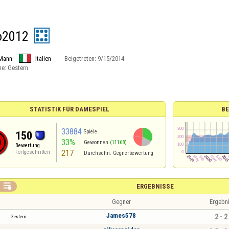
o2012
Mann
Italien
Beigetreten:
9/15/2014
ne:
Gestern
STATISTIK FÜR DAMESPIEL
B
33884
Spiele
150
33%
Gewonnen
(11168)
Bewertung
217
Fortgeschritten
Durchschn. Gegnerbewertung

ERGEBNISSE
Gegner
Ergebn
James578
2 - 2
Gestern