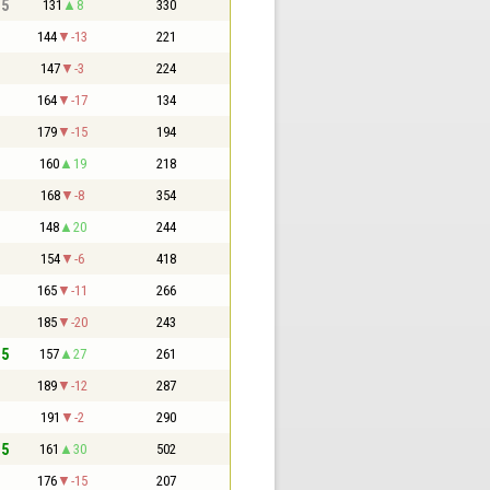
,5
131
8
330
144
-13
221
147
-3
224
164
-17
134
179
-15
194
160
19
218
168
-8
354
148
20
244
154
-6
418
165
-11
266
185
-20
243
,5
157
27
261
189
-12
287
191
-2
290
,5
161
30
502
176
-15
207