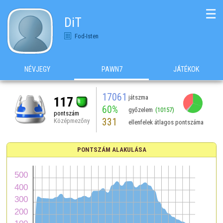
☰
DiT
Fod-Isten
NÉVJEGY
PAWN7
JÁTÉKOK
17061
játszma
117
60%
győzelem
(10157)
pontszám
331
Középmezőny
ellenfelek átlagos pontszáma
PONTSZÁM ALAKULÁSA