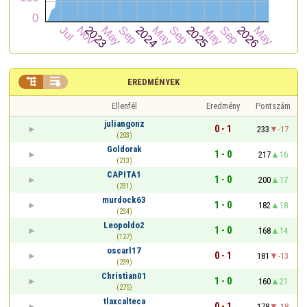


EREDMÉNYEK
Ellenfél
Eredmény
Pontszám
juliangonz
0 - 1
233
-17
(203)
Goldorak
1 - 0
217
16
(213)
CAPITA1
1 - 0
200
17
(231)
murdock63
1 - 0
182
18
(234)
Leopoldo2
1 - 0
168
14
(127)
oscarl17
0 - 1
181
-13
(239)
Christian01
1 - 0
160
21
(275)
tlaxcalteca
0 - 1
178
-18