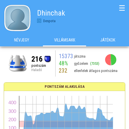
☰
Dhinchak
Despota
NÉVJEGY
VILLÁMSAKK
JÁTÉKOK
15373
játszma
216
48%
győzelem
(7353)
pontszám
232
Haladó
ellenfelek átlagos pontszáma
PONTSZÁM ALAKULÁSA