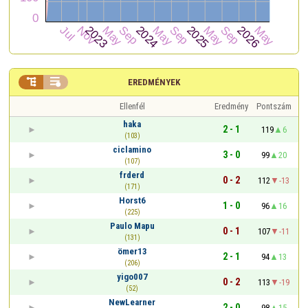


EREDMÉNYEK
Ellenfél
Eredmény
Pontszám
haka
2 - 1
119
6
(103)
ciclamino
3 - 0
99
20
(107)
frderd
0 - 2
112
-13
(171)
Horst6
1 - 0
96
16
(225)
Paulo Mapu
0 - 1
107
-11
(131)
ömer13
2 - 1
94
13
(206)
yigo007
0 - 2
113
-19
(52)
NewLearner
2 - 0
98
15