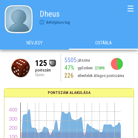
☰
Dheus
Befolyásos tag
NÉVJEGY
OSTÁBLA
5505
játszma
125
47%
győzelem
(2589)
pontszám
226
Újonc
ellenfelek átlagos pontszáma
PONTSZÁM ALAKULÁSA