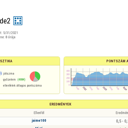
de2
t:
5/31/2021
ine:
8 órája
ISZTIKA
PONTSZÁM 
9
játszma
győzelem
(4884)
ellenfelek átlagos pontszáma
EREDMÉNYEK
Ellenfél
Eredmén
jaime100
0,5 - 0,