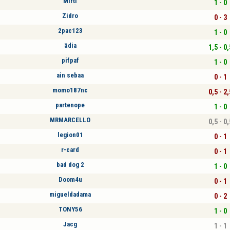
Mirti
1 - 0
Zidro
0 - 3
2pac123
1 - 0
ädia
1,5 - 0,
pifpaf
1 - 0
ain sebaa
0 - 1
momo187nc
0,5 - 2,
partenope
1 - 0
MRMARCELLO
0,5 - 0,
legion01
0 - 1
r-card
0 - 1
bad dog 2
1 - 0
Doom4u
0 - 1
migueldadama
0 - 2
TONY56
1 - 0
Jacg
1 - 1