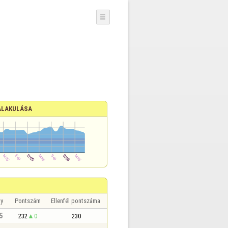
☰
ALAKULÁSA
y
Pontszám
Ellenfél pontszáma
5
232
0
230