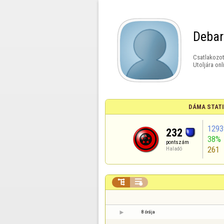
Debar
Csatlakozot
Utoljára onl
DÁMA STAT
1293
232
38%
pontszám
261
Haladó


8 órája