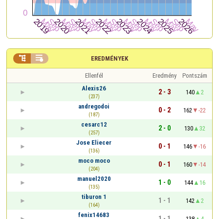


EREDMÉNYEK
Ellenfél
Eredmény
Pontszám
Alexis26
2 - 3
140
2
(237)
andregodoi
0 - 2
162
-22
(187)
cesarc12
2 - 0
130
32
(257)
Jose Eliecer
0 - 1
146
-16
(136)
moco moco
0 - 1
160
-14
(204)
manuel2020
1 - 0
144
16
(135)
tiburon 1
1 - 1
142
2
(164)
fenix14683
1 - 1
138
4