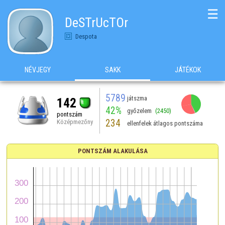
☰
DeSTrUcTOr
Despota
NÉVJEGY
SAKK
JÁTÉKOK
5789
játszma
142
42%
győzelem
(2450)
pontszám
234
Középmezőny
ellenfelek átlagos pontszáma
PONTSZÁM ALAKULÁSA