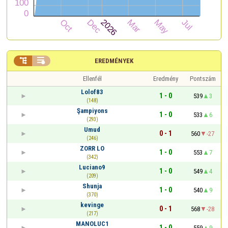


EREDMÉNYEK
Ellenfél
Eredmény
Pontszám
Lolof83
1 - 0
539
3
(148)
Şampiyons
1 - 0
533
6
(293)
Umud
0 - 1
560
-27
(246)
ZORR LO
1 - 0
553
7
(342)
Luciano9
1 - 0
549
4
(209)
Shunja
1 - 0
540
9
(370)
kevinge
0 - 1
568
-28
(217)
MANOLUC1
1 - 0
559
9