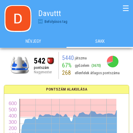
☰
Davuttt
Befolyásos tag
NÉVJEGY
SAKK
5440
játszma
542
67%
győzelem
(3670)
pontszám
268
Nagymester
ellenfelek átlagos pontszáma
PONTSZÁM ALAKULÁSA