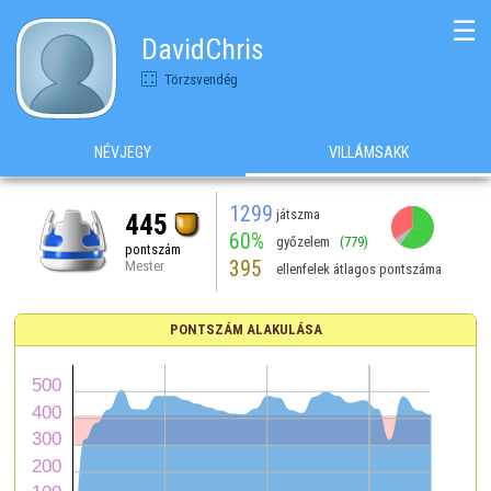
☰
DavidChris
Törzsvendég
NÉVJEGY
VILLÁMSAKK
1299
játszma
445
60%
győzelem
(779)
pontszám
395
Mester
ellenfelek átlagos pontszáma
PONTSZÁM ALAKULÁSA