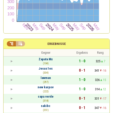


ERGEBNISSE
Gegner
Ergebnis
Rang
Zapata Mx
1 - 0
325
7
(104)
Jesus1es
0 - 1
341
-16
(334)
lawman
1 - 0
326
15
(297)
new karpov
1 - 0
314
12
(222)
capa verde
0 - 1
331
-17
(318)
sakibc
0 - 1
347
-16
(351)