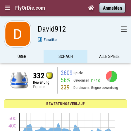
FlyOrDie.com


Anmelden
David912
☰
Fanatiker
ÜBER
SCHACH
ALLE SPIELE
2609
Spiele
332
56%
Gewonnen
(1449)
Bewertung
339
Experte
Durchschn. Gegnerbewertung
BEWERTUNGSVERLAUF