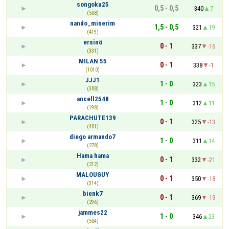
songoku25
0,5 - 0,5
340
7
(508)
nando_minerim
1,5 - 0,5
321
19
(419)
ersinö
0 - 1
337
-16
(331)
MILAN 55
0 - 1
338
-1
(1010)
JJJ1
1 - 0
323
15
(308)
ancell2548
1 - 0
312
11
(198)
PARACHUTE139
0 - 1
325
-13
(401)
diego armando7
1 - 0
311
14
(278)
Hama hama
0 - 1
332
-21
(212)
MALOUGUY
0 - 1
350
-18
(314)
bienk7
0 - 1
369
-19
(296)
jammes22
1 - 0
346
23
(504)