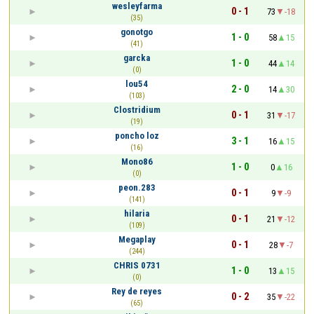
wesleyfarma
0 - 1
73
-18
(35)
gonotgo
1 - 0
58
15
(41)
garcka
1 - 0
44
14
(0)
lou54
2 - 0
14
30
(103)
Clostridium
0 - 1
31
-17
(19)
poncho loz
3 - 1
16
15
(16)
Mono86
1 - 0
0
16
(0)
peon.283
0 - 1
9
-9
(141)
hilaria
0 - 1
21
-12
(109)
Megaplay
0 - 1
28
-7
(244)
CHRIS 0731
1 - 0
13
15
(0)
Rey de reyes
0 - 2
35
-22
(65)