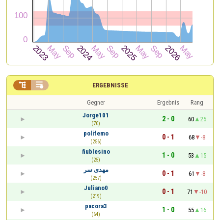


ERGEBNISSE
Gegner
Ergebnis
Rang
Jorge101
2 - 0
60
25
(70)
polifemo
0 - 1
68
-8
(256)
ñublesino
1 - 0
53
15
(25)
مهدى سر
0 - 1
61
-8
(257)
Juliano0
0 - 1
71
-10
(219)
pacora3
1 - 0
55
16
(64)