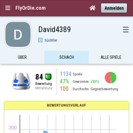
FlyOrDie.com


Anmelden
David4389
☰
Süchtler
ÜBER
SCHACH
ALLE SPIELE
1134
Spiele
84
47%
Gewonnen
(531)
Bewertung
100
Mittelstufe
Durchschn. Gegnerbewertung
BEWERTUNGSVERLAUF