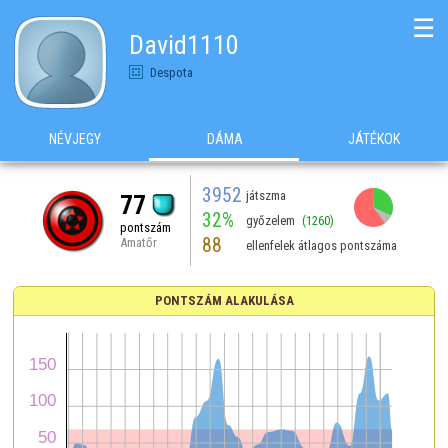
☰
David1110
Despota
NÉVJEGY
DÁMA
JÁTÉKOK
3952
játszma
77
32%
győzelem
(1260)
pontszám
88
Amatőr
ellenfelek átlagos pontszáma
PONTSZÁM ALAKULÁSA