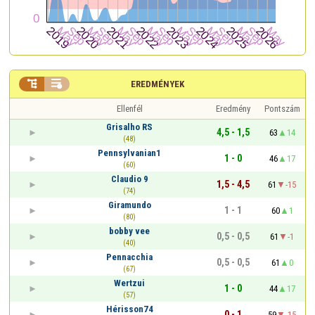


EREDMÉNYEK
Ellenfél
Eredmény
Pontszám
Grisalho RS
4,5 - 1,5
63
14
(48)
Pennsylvanian1
1 - 0
46
17
(60)
Claudio 9
1,5 - 4,5
61
-15
(74)
Giramundo
1 - 1
60
1
(80)
bobby vee
0,5 - 0,5
61
-1
(40)
Pennacchia
0,5 - 0,5
61
0
(67)
Wertzui
1 - 0
44
17
(57)
Hérisson74
0 - 1
59
-15