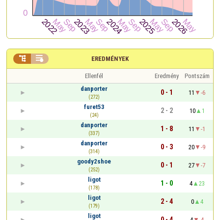


EREDMÉNYEK
Ellenfél
Eredmény
Pontszám
danporter
0 - 1
11
-6
(272)
furet53
2 - 2
10
1
(24)
danporter
1 - 8
11
-1
(337)
danporter
0 - 3
20
-9
(314)
goody2shoe
0 - 1
27
-7
(252)
ligot
1 - 0
4
23
(178)
ligot
2 - 4
0
4
(179)
ligot
0 - 4
4
-4