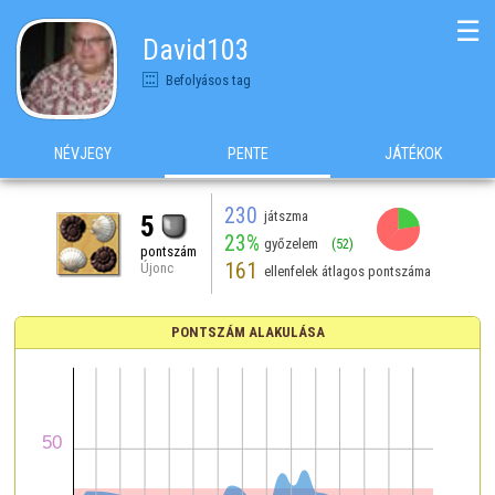
☰
David103
Befolyásos tag
NÉVJEGY
PENTE
JÁTÉKOK
230
játszma
5
23%
győzelem
(52)
pontszám
161
Újonc
ellenfelek átlagos pontszáma
PONTSZÁM ALAKULÁSA