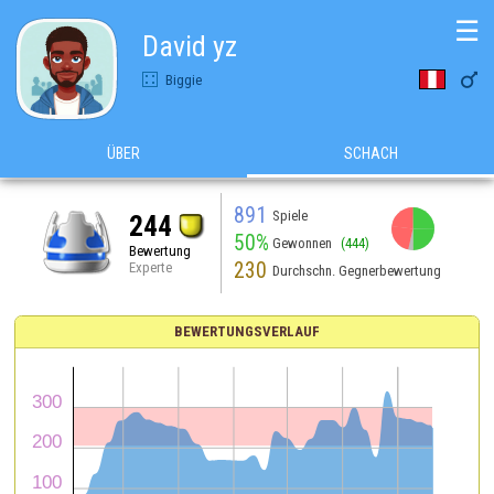
☰
David yz

Biggie
ÜBER
SCHACH
891
Spiele
244
50%
Gewonnen
(444)
Bewertung
230
Experte
Durchschn. Gegnerbewertung
BEWERTUNGSVERLAUF