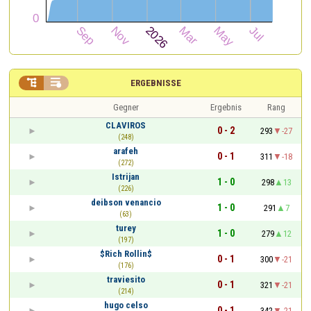


ERGEBNISSE
Gegner
Ergebnis
Rang
CLAVIROS
0 - 2
293
-27
(248)
arafeh
0 - 1
311
-18
(272)
Istrijan
1 - 0
298
13
(226)
deibson venancio
1 - 0
291
7
(63)
turey
1 - 0
279
12
(197)
$Rich Rollin$
0 - 1
300
-21
(176)
traviesito
0 - 1
321
-21
(214)
hugo celso
0 - 1
342
-21