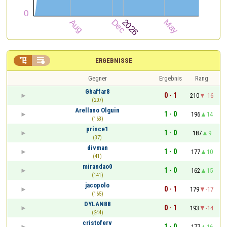


ERGEBNISSE
Gegner
Ergebnis
Rang
Ghaffar8
0 - 1
210
-16
(207)
Arellano Olguin
1 - 0
196
14
(163)
prince1
1 - 0
187
9
(37)
divman
1 - 0
177
10
(41)
mirandao0
1 - 0
162
15
(141)
jacopolo
0 - 1
179
-17
(165)
DYLAN88
0 - 1
193
-14
(244)
cristoferv
1 - 0
177
16