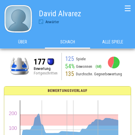
☰
David Alvarez
Anwärter
ÜBER
SCHACH
ALLE SPIELE
125
Spiele
177
54%
Gewonnen
(68)
Bewertung
135
Fortgeschritten
Durchschn. Gegnerbewertung
BEWERTUNGSVERLAUF