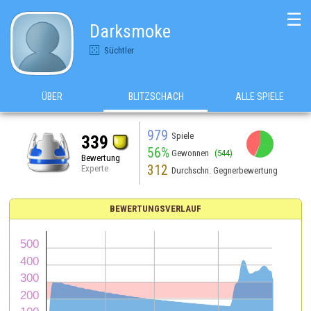
☰
Darksmoke
Süchtler
ÜBER
BLITZSCHACH
ALLE SPIELE
979
Spiele
339
56%
Gewonnen
(544)
Bewertung
312
Experte
Durchschn. Gegnerbewertung
BEWERTUNGSVERLAUF