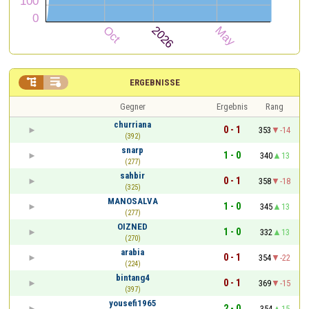


ERGEBNISSE
Gegner
Ergebnis
Rang
churriana
0 - 1
353
-14
(392)
snarp
1 - 0
340
13
(277)
sahbir
0 - 1
358
-18
(325)
MANOSALVA
1 - 0
345
13
(277)
OIZNED
1 - 0
332
13
(270)
arabia
0 - 1
354
-22
(224)
bintang4
0 - 1
369
-15
(397)
yousefi1965
2 - 0
354
15