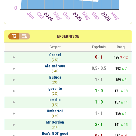


ERGEBNISSE
Gegner
Ergebnis
Rang
Cassel
0 - 1
199
-12
(282)
Alejandro88
0,5 - 0,5
192
7
(346)
Butuca
1 - 1
189
3
(235)
gavente
1 - 0
171
18
(207)
amalia
1 - 0
157
14
(122)
Umberto3
1 - 1
156
1
(175)
Mr Gordon
2 - 1
141
15
(214)
Ron's NOT good
0 - 1
150
-9