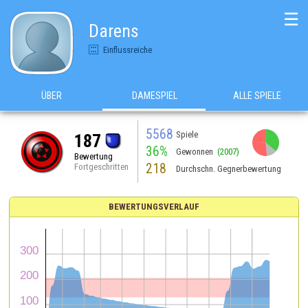
☰
Darens
Einflussreiche
ÜBER
DAMESPIEL
ALLE SPIELE
5568
Spiele
187
36%
Gewonnen
(2007)
Bewertung
218
Fortgeschritten
Durchschn. Gegnerbewertung
BEWERTUNGSVERLAUF