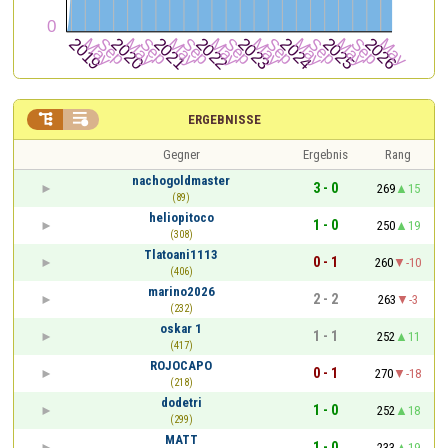


ERGEBNISSE
Gegner
Ergebnis
Rang
nachogoldmaster
3 - 0
269
15
(89)
heliopitoco
1 - 0
250
19
(308)
Tlatoani1113
0 - 1
260
-10
(406)
marino2026
2 - 2
263
-3
(232)
oskar 1
1 - 1
252
11
(417)
ROJOCAPO
0 - 1
270
-18
(218)
dodetri
1 - 0
252
18
(299)
MATT
1 - 0
233
19