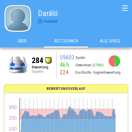
☰
Daráló
Fod-Gott
ÜBER
BLITZSCHACH
ALLE SPIELE
59603
Spiele
284
46%
Gewonnen
(27561)
Bewertung
224
Experte
Durchschn. Gegnerbewertung
BEWERTUNGSVERLAUF