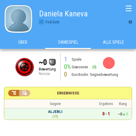
☰
Daniela Kaneva
Fod-Gott
53
ÜBER
DAMESPIEL
ALLE SPIELE
1
Spiele
~0
0%
Gewonnen
(0)
Bewertung
0
Novize
Durchschn. Gegnerbewertung


ERGEBNISSE
Gegner
Ergebnis
Rang
ALJEBLI
0 - 1
~0
0
(77)