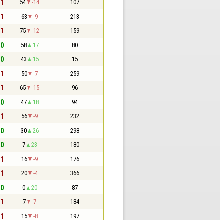
 1
54
-14
107
 1
63
-9
213
 1
75
-12
159
 0
58
17
80
 0
43
15
15
 1
50
-7
259
 1
65
-15
96
 0
47
18
94
 1
56
-9
232
 0
30
26
298
 0
7
23
180
 1
16
-9
176
 1
20
-4
366
 0
0
20
87
 1
7
-7
184
 1
15
-8
197