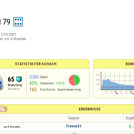
l 79
:
2/23/2021
ne:
vor 6 Stunden
STATISTIK FÜR SCHACH
BEW
3380
Spiele
65
45%
Gewonnen
(1512)
Bewertung
160
Amateur
Durchschn. Gegnerbewertung

ERGEBNISSE
Gegner
Erge
Trevor31
1 -
vor 6 Stunden