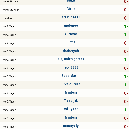
coko
0 -
vor 6 Stunden
Cirus
0 -
vor 6 Stunden
Aristides15
0 -
Gestern
meleneo
1 -
vor 2 Tagen
YuNeve
1 -
vor 2 Tagen
Tihtih
0 -
vor 2 Tagen
dodovych
0 -
vor 2 Tagen
alejandro gomez
1 -
vor 2 Tagen
leon3333
0 -
vor 2 Tagen
Ross Martin
1 -
vor 2 Tagen
Elva Zurero
1 -
vor 2 Tagen
Mijitosi
0 -
vor 2 Tagen
Tuholjak
0 -
vor 2 Tagen
Willyper
1 -
vor 2 Tagen
Mijitosi
0 -
vor 3 Tagen
monoyuly
0 -
vor 3 Tagen