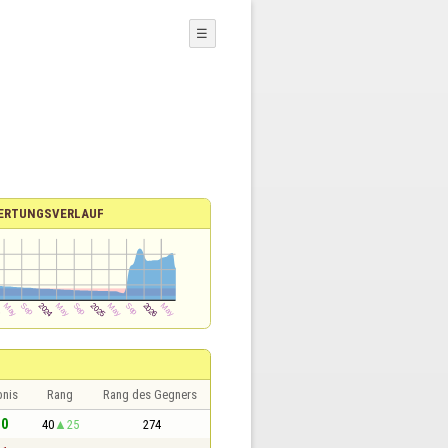
☰
ERTUNGSVERLAUF
bnis
Rang
Rang des Gegners
 0
40
25
274